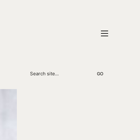
Search
for: