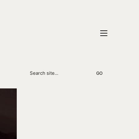
Search
for: